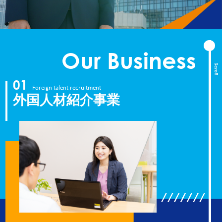
Our Business
Scroll
01
Foreign talent recruitment
外国人材紹介事業